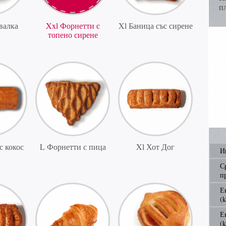
п
валка
Xxl Форнетти с
Xl Баница със сирене
топено сирене
с кокос
L Форнетти с пица
Xl Хот Дог
И
С
п
Е
(k
Е
(k