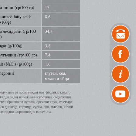
азнини (гр/100 гр)
17
turated fatty acids
8.6
g/100g)
ъглехидрати (гр/100
34.3
)
ugar (g/100g)
3.8
елтъчини (гр/100 гр)
7.4
lt (NaCl) (g/100g)
1.6
лергени
глутен, соя,
мляко и яйца
одуктите се произвеждат във фабрика, където
гат да бъдат използвани суровини, съдържащи
утен, брашно от лупина, орехови ядки, фъстъци,
рен диоксид, горчица, сусам, соя, млечни, яйчни
оизводни и производни на целина.