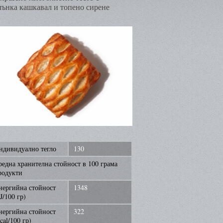
лънка кашкавал и топено сирене
ндивидуално тегло
130
редна хранителна стойност в 100 грама
родукти
нергийна стойност
1348
J/100 гр)
нергийна стойност
322
cal/100 гр)