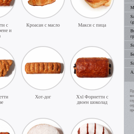
М
Sa
(
ти с
Кроасан с масло
Макси с пица
ене и
В
а
гр
S
Б
Sa
А
Пр
мо
етти
Хот-дог
Xxl Форнетти с
гл
зе
двоен шоколад
се
пр