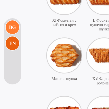
Xl Форнетти с
L Форнет
кайсия и крем
пушено сир
BG
шунк
EN
Макси с шунка
Xxl Форн
Болоне