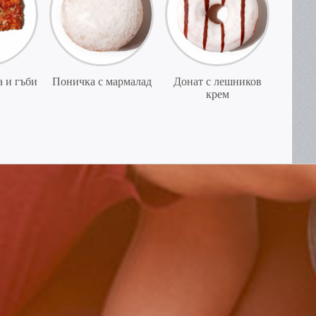
 и гъби
Поничка с мармалад
Донат с лешников
крем