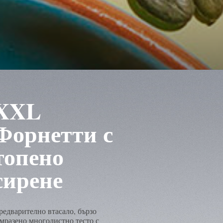
XXL
Форнетти с
топено
сирене
редварително втасало, бързо
амразено многолистно тесто с