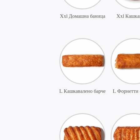
Xxl Домашна баница
Xxl Кашка
L Кашкавалено барче
L Форнетти 