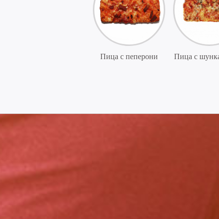
Пица с пеперони
Пица с шунка