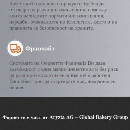
Качеството на нашите продукти трябва да
отговаря на различни изисквания, измежду
които валидните нормативни изисквания,
наредби, очакванията на Клиентите, както и на
правилата за безопасност на храните.
Франчайз
Системата на Форнетти Франчайз Ви дава
възможност с една малка инвестиция и без риск
да разширите асортимента във вече работещ
Ваш обект или да стартирате нов, доходоносен
бизнес.
Форнетти е част от Aryzta AG – Global Bakery Group