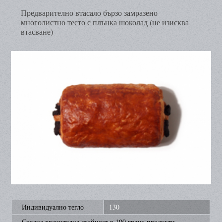
Предварително втасало бързо замразено
многолистно тесто с плънка шоколад (не изисква
втасване)
Индивидуално тегло
130
Средна хранителна стойност в 100 грама продукти