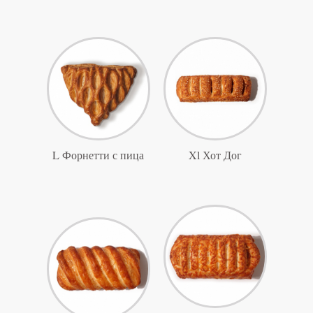
L Форнетти с пица
Xl Хот Дог