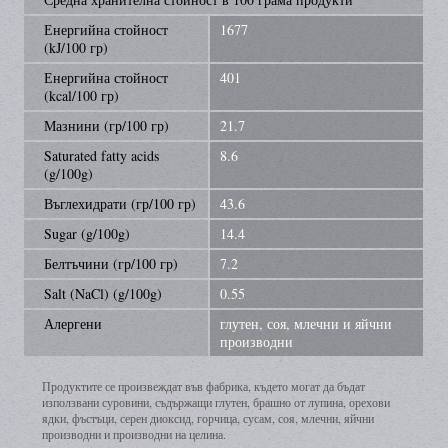
Енергийна стойност
1677
(kJ/100 гр)
Енергийна стойност
401
(kcal/100 гр)
Мазнини (гр/100 гр)
21.7
Saturated fatty acids
8.6
(g/100g)
Въглехидрати (гр/100 гр)
43.6
Sugar (g/100g)
14.4
Белтъчини (гр/100 гр)
7.2
Salt (NaCl) (g/100g)
0.55
Алергени
глутен, соя, млечни и яйчни
производни
Продуктите се произвеждат във фабрика, където могат да бъдат
използвани суровини, съдържащи глутен, брашно от лупина, орехови
ядки, фъстъци, серен диоксид, горчица, сусам, соя, млечни, яйчни
производни и производни на целина.