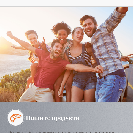
Нашите продукти
Всеки ден продуктите Форнетти се консумират