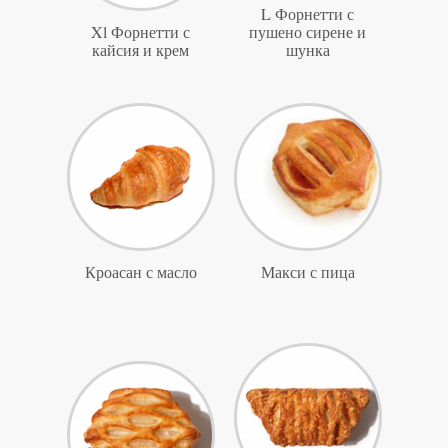
L Форнетти с
Xl Форнетти с
пушено сирене и
кайсия и крем
шунка
Кроасан с масло
Макси с пица