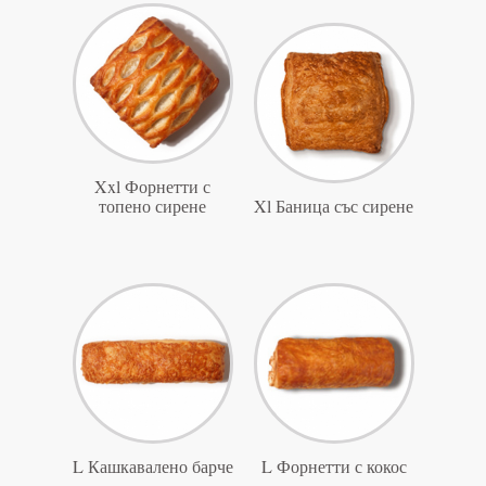
Xxl Форнетти с
топено сирене
Xl Баница със сирене
L Кашкавалено барче
L Форнетти с кокос