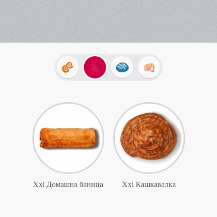
Xxl Домашна баница
Xxl Кашкавалка